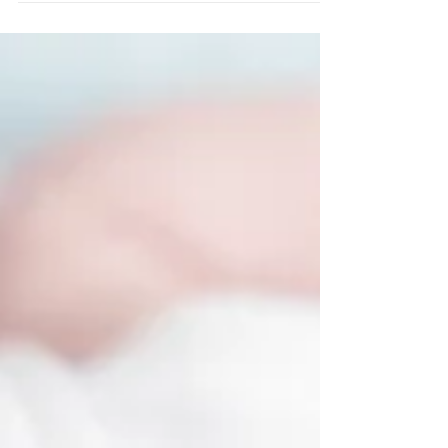
rustige en tevreden baby. Met een actieve en hele
trotse grote zus! ;) Hierbij een...