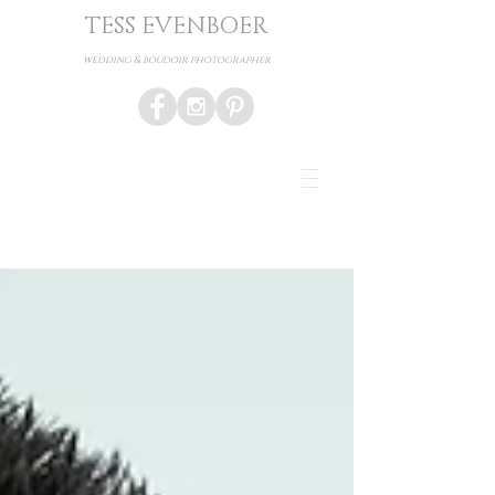
TESS EVENBOER
wedding & boudoir photographer