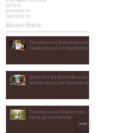
TROUWEN
(66)
66 posts
ZWANGERSCHAP
(2)
2 posts
BABY &amp; GEZIN
(2)
2 posts
LOVE
(5)
5 posts
BOUDOIR
(1)
1 post
LIFESTYLE
(2)
2 posts
Recent Posts
Trouwen bij Buitenplaats
Sparrendaal in Driebergen
Bruiloft bij Buitenplaats
Sparrendaal in Driebergen
Trouwen bij Meneer van
Eijck in Oisterwijk