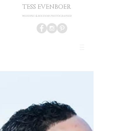
TESS EVENBOER
wedding & boudoir photographer