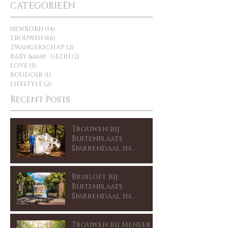
CATEGORIEËN
NEWBORN
(14)
14 posts
TROUWEN
(66)
66 posts
ZWANGERSCHAP
(2)
2 posts
BABY &amp; GEZIN
(2)
2 posts
LOVE
(5)
5 posts
BOUDOIR
(1)
1 post
LIFESTYLE
(2)
2 posts
Recent Posts
Trouwen bij
Buitenplaats
Sparrendaal in
Driebergen
Bruiloft bij
Buitenplaats
Sparrendaal in
Driebergen
Trouwen bij Meneer