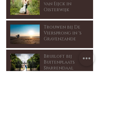
van Eijck in
Oisterwijk
Trouwen bij De
Viersprong in 's
Gravenzande
Bruiloft bij
Buitenplaats
Sparrendaal
Trouwen bij Het
Ruiterhuys in
Castricum
Trouwen bij Explore
by Lute in Muiden